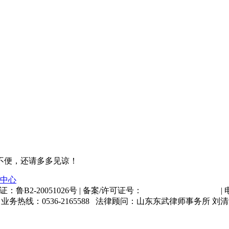
不便，还请多多见谅！
中心
证：鲁B2-20051026号 | 备案/许可证号：
鲁ICP备12015127号-7
|
778 新闻、业务热线：0536-2165588 法律顾问：山东东武律师事务所